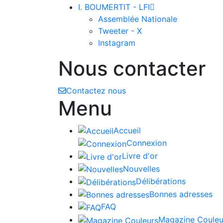
I. BOUMERTIT - LFI

Assemblée Nationale
Tweeter - X
Instagram
Nous contacter
Contactez nous
Menu
Accueil
Connexion
Livre d'or
Nouvelles
Délibérations
Bonnes adresses
FAQ
Magazine Couleu