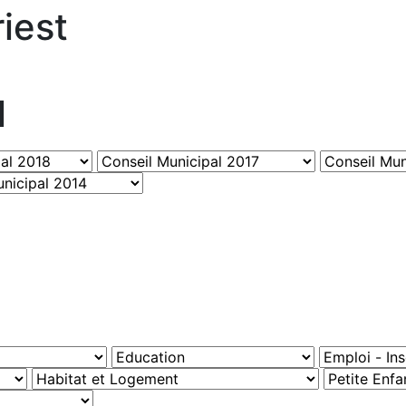
iest
l