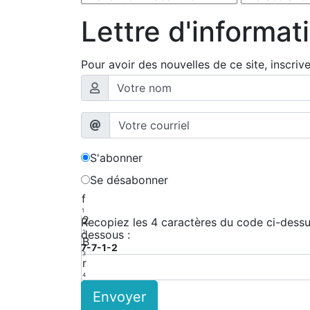
Lettre d'informat
Pour avoir des nouvelles de ce site, inscriv
S'abonner
Se désabonner
f
1
2
Recopiez les 4 caractères du code ci-dessus
dessous :
2
B
7-7-1-2
3
r
4
Z
Envoyer
5
e