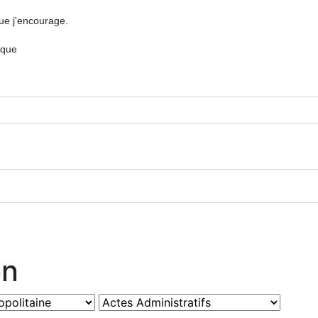
ue j'encourage.
ique
on