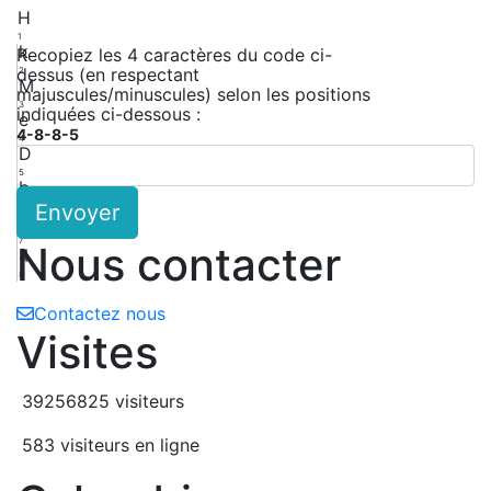
H
1
k
Recopiez les 4 caractères du code ci-
dessus (en respectant
2
M
majuscules/minuscules) selon les positions
3
indiquées ci-dessous :
e
4-8-8-5
4
D
5
b
Envoyer
6
4
7
Nous contacter
4
8
Contactez nous
Visites
39256825 visiteurs
583 visiteurs en ligne