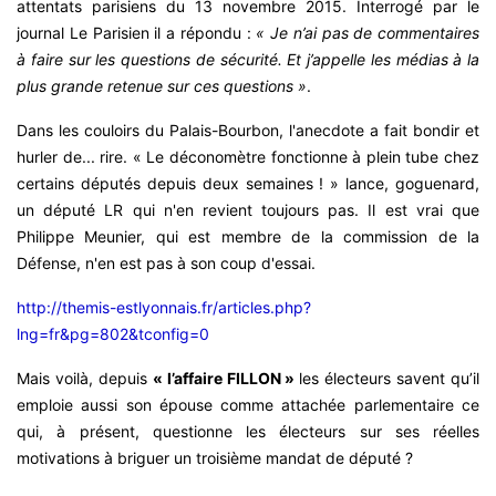
attentats parisiens du 13 novembre 2015. Interrogé par le
journal Le Parisien il a répondu :
« Je n’ai pas de commentaires
à faire sur les questions de sécurité. Et j’appelle les médias à la
plus grande retenue sur ces questions »
.
Dans les couloirs du Palais-Bourbon, l'anecdote a fait bondir et
hurler de... rire. « Le déconomètre fonctionne à plein tube chez
certains députés depuis deux semaines ! » lance, goguenard,
un député LR qui n'en revient toujours pas. Il est vrai que
Philippe Meunier, qui est membre de la commission de la
Défense, n'en est pas à son coup d'essai.
http://themis-estlyonnais.fr/articles.php?
lng=fr&pg=802&tconfig=0
Mais voilà, depuis
« l’affaire FILLON »
les électeurs savent qu’il
emploie aussi son épouse comme attachée parlementaire ce
qui, à présent, questionne les électeurs sur ses réelles
motivations à briguer un troisième mandat de député ?