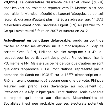
20,81%)
. La candidature dissidente de Daniel Valéro (7,69%)
dont les voix pourraient se reporter vers En Marche, n'est pas
pour aider le Monsieur sécurité de Laurent Wauquiez au conseil
régional, qui aura d'autant plus intérêt à s'adresser aux 14,37%
d'électeurs ayant choisi Sandrine Ligout (FN) au premier tour.
Ce qu'il avait réussi à faire en 2007 et surtout en 2012.
Actuellement en ballottage défavorable
, perdu au point de
tracter et coller ses affiches sur la circonscription du député
sortant Yves BLEIN, Philippe Meunier s’exprime : « J’ai du
respect pour les partis ayant des projets : France insoumise, le
PS, même le FN. Mais je suis peiné de voir que d’autres ne sont
que dans l’apparence ». Le Front National représenté par la
ème
personne de Sandrine LIGOUT sur la 13
circonscription du
Rhône n’ayant communiqué aucune consigne de vote, Philippe
Meunier s’en prend alors davantage au mouvement du
Président de la République qu’au Front National. Mais avec tout
le respect qu’il porte aux électeurs Mélanchonistes et
Socialistes il est peu probable que ses électorats potentiels