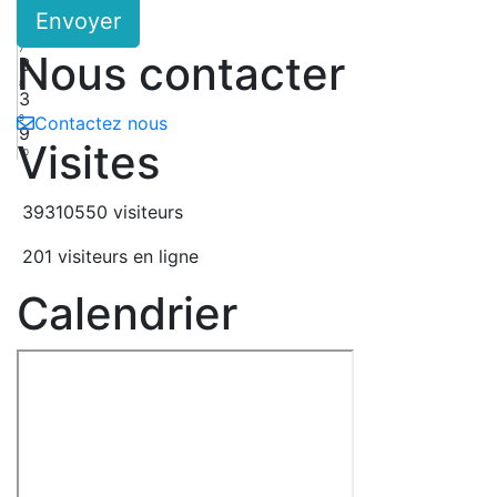
Envoyer
6
9
7
Nous contacter
B
8
3
9
Contactez nous
9
Visites
10
39310550 visiteurs
201 visiteurs en ligne
Calendrier