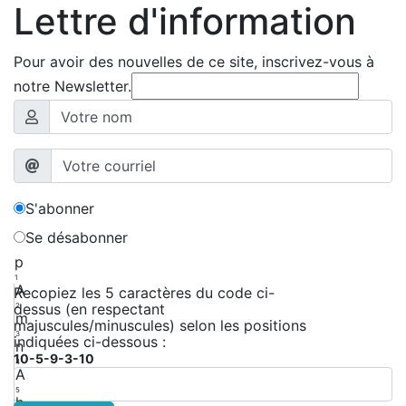
Lettre d'information
Pour avoir des nouvelles de ce site, inscrivez-vous à
notre Newsletter.
S'abonner
Se désabonner
p
1
A
Recopiez les 5 caractères du code ci-
dessus (en respectant
2
m
majuscules/minuscules) selon les positions
3
indiquées ci-dessous :
n
10-5-9-3-10
4
A
5
h