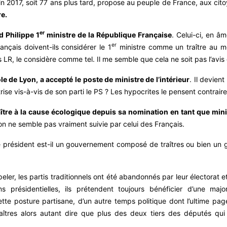
in 2017, soit 77 ans plus tard, propose au peuple de France, aux cit
re.
er
 Philippe 1
ministre de la République Française
. Celui-ci, en â
er
rançais doivent-ils considérer le 1
ministre comme un traître au mot
, le considère comme tel. Il me semble que cela ne soit pas l’avis d
 de Lyon, a accepté le poste de ministre de l’intérieur
. Il devien
trise vis-à-vis de son parti le PS ? Les hypocrites le pensent contrair
raître à la cause écologique depuis sa nomination en tant que min
ion ne semble pas vraiment suivie par celui des Français.
 président est-il un gouvernement composé de traîtres ou bien un
peler, les partis traditionnels ont été abandonnés par leur électorat
s présidentielles, ils prétendent toujours bénéficier d’une majo
te posture partisane, d’un autre temps politique dont l’ultime page
raîtres alors autant dire que plus des deux tiers des députés qui