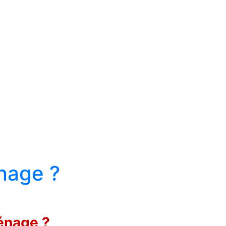
énage ?
ménage ?