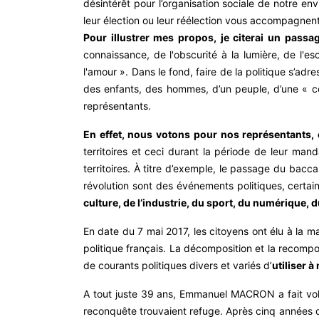
désintérêt pour l’organisation sociale de notre e
leur élection ou leur réélection vous accompagnent
Pour illustrer mes propos, je citerai un pass
connaissance, de l'obscurité à la lumière, de l'es
l'amour ». Dans le fond, faire de la politique s’ad
des enfants, des hommes, d’un peuple, d’une « co
représentants.
En effet, nous votons pour nos représentants,
territoires et ceci durant la période de leur mand
territoires. À titre d’exemple, le passage du bacca
révolution sont des événements politiques, certain
culture, de l’industrie, du sport, du numérique, du
En date du 7 mai 2017, les citoyens ont élu à la 
politique français. La décomposition et la recom
de courants politiques divers et variés d’
utiliser à
A tout juste 39 ans, Emmanuel MACRON a fait voler
reconquête trouvaient refuge. Après cinq années d’o