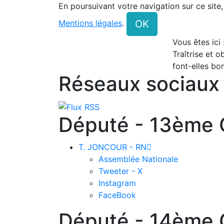
En poursuivant votre navigation sur ce site
OK
Mentions légales
.
Vous êtes ici
Traîtrise et o
font-elles b
Réseaux sociaux
Député - 13ème C
T. JONCOUR - RN

Assemblée Nationale
Tweeter - X
Instagram
FaceBook
Député - 14ème C