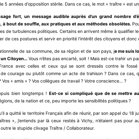
e 5 années d’opposition stérile. Dans ce cas, le mot « traître » est un
ssage fort, un message audible auprès d’un grand nombre d’él
, à bout de souffle, aux pratiques et aux méthodes obsolètes.
Pou
odes de turbulences politiques. Certains en arrivent même à qualifier l
rper de ces postures et servir en priorité l’intérêt des citoyens et don
sationnelle de sa commune, de sa région et de son pays, j
e me suis l
, un Citoyen…
Vous n’êtes pas encarté, soit ! Mais est-ce trahir un pa
France avec celles et ceux qui se sont dressés contre le fossé 
de courage ou plutôt comme un acte de trahison ? Dans ce cas, qu
? Vos « amis » ? Vos collègues de travail ? Votre conscience… ?
depuis bien longtemps !
Est-ce si compliqué que de se mettre aut
gions, de la nation et ce, peu importe les sensibilités politiques ?
’il a quitté le territoire Français afin de réunir, par son appel du 18 
aîtres », j’entends par là ceux restés à Vichy, n’étaient pas pour a
utre le stupide clivage Traître / Collaborateur.