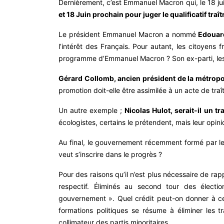
Dernièrement, c’est Emmanuel Macron qui, le 18 ju
et 18 Juin prochain pour juger le qualificatif traît
Le président Emmanuel Macron a nommé
Edouard
l’intérêt des Français. Pour autant, les citoyens f
programme d’Emmanuel Macron ? Son ex-parti, les LR
Gérard Collomb, ancien président de la métropole
promotion doit-elle être assimilée à un acte de traî
Un autre exemple ;
Nicolas Hulot, serait-il un t
écologistes, certains le prétendent, mais leur opin
Au final, le gouvernement récemment formé par le
veut s’inscrire dans le progrès ?
Pour des raisons qu’il n’est plus nécessaire de rap
respectif. Éliminés au second tour des élection
gouvernement ». Quel crédit peut-on donner à cet
formations politiques se résume à éliminer les t
collimateur des partis minoritaires.