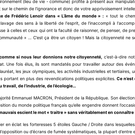
nvironnement (lieu de vie - commune) profite à présent aux manipula
 sur le chemin de l’ignorance et donc de votre apprivoisement intelle
age de Frédéric Lenoir dans « L’âme du monde » :
« tout le chemi
clavage des sens à la liberté de l'esprit, de l'inaccompli à l'accomp
resse à celles et ceux qui ont la faculté de raisonner, de penser, de
mmunauté » … C’est ça être un citoyen ! Mais la citoyenneté ne se
 comme si nous leur donnions notre citoyenneté,
c’est-à-dire not
at. Une fois élus, ils sont mandatés pour travailler autour des évé
lauréat, les jeux olympiques, les activités industrielles et tertiaires
s portant en plus des revendications politiques explicites.
Ce n’est
 travail, de l’industrie, de l’écologie…
majorité Emmanuel MACRON, Président de la République. Son élection
position du monde politique français qu’elle engendre donnent l’occ
 mauvais escient le mot « traitre » sans véritablement en connaître l
 en éclat les forteresses 5 étoiles Gauche / Droite dans lesquelles
pposition ou d’écrans de fumée systématiques, la plupart d’entre eux 