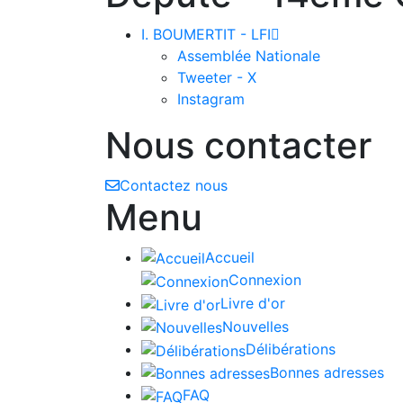
I. BOUMERTIT - LFI

Assemblée Nationale
Tweeter - X
Instagram
Nous contacter
Contactez nous
Menu
Accueil
Connexion
Livre d'or
Nouvelles
Délibérations
Bonnes adresses
FAQ