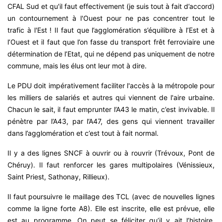
CFAL Sud et qu'il faut effectivement (je suis tout à fait d’accord)
un contournement à l'Ouest pour ne pas concentrer tout le
trafic à l'Est ! Il faut que l’agglomération s’équilibre à l’Est et à
l’Ouest et il faut que l’on fasse du transport frêt ferroviaire une
détermination de l’Etat, qui ne dépend pas uniquement de notre
commune, mais les élus ont leur mot à dire.
Le PDU doit impérativement faciliter l'accès à la métropole pour
les milliers de salariés et autres qui viennent de l'aire urbaine.
Chacun le sait, il faut emprunter l’A43 le matin, c’est invivable. Il
pénètre par l’A43, par l’A47, des gens qui viennent travailler
dans l’agglomération et c’est tout à fait normal.
Il y a des lignes SNCF à ouvrir ou à rouvrir (Trévoux, Pont de
Chéruy). Il faut renforcer les gares multipolaires (Vénissieux,
Saint Priest, Sathonay, Rillieux).
Il faut poursuivre le maillage des TCL (avec de nouvelles lignes
comme la ligne forte A8). Elle est inscrite, elle est prévue, elle
est au programme. On peut se féliciter qu’il y ait l’histoire.