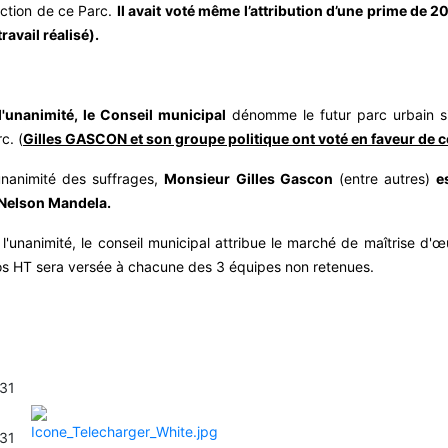
uction de ce Parc.
Il avait voté même l’attribution d’une prime de 
avail réalisé).
l'unanimité, le Conseil municipal
dénomme le futur parc urbain s
c. (
Gilles GASCON et son groupe politique ont voté en faveur de c
unanimité des suffrages,
Monsieur Gilles Gascon
(entre autres)
e
c Nelson Mandela.
l'unanimité, le conseil municipal attribue le marché de maîtrise 
ros HT sera versée à chacune des 3 équipes non retenues.
 31
 31