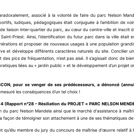
paradoxalement, associé à la volonté de faire du parc Nelson Mande
tifs, ludiques, pédagogiques était conjuguée à l’ambition de voir s
 de liaison inter-quartier du parc, au cœur du centre-ville et inscrit
int-Priest. Ainsi, l’identification du futur parc dans la ville était es
 générations et proposer de nouveaux usages à une population grandis
rve et développe différents caractères naturels du site. Concilier u
des pics de fréquentation, n’est pas aisé. Il s’agissait donc de bien 
s pratiques liées au « jardin public » et le développement d’un projet ori
GASCON, pour se venger de ses prédécesseurs, a dénoncé (annul
 mesuré les conséquences d’un tel choix !
4 (Rapport n°28 – Résiliation du PROJET « PARC NELSON MENDELA
tion du parc Nelson Mandela ainsi que le marché d'assistance à maîtr
t sa façon de témoigner son attachement à une de ses thématiques de 
ant qu’élu membre du jury du concours de maîtrise d'œuvre relatif à 