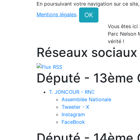
En poursuivant votre navigation sur ce site
OK
Mentions légales
.
Vous êtes ici
Parc Nelson 
vérité !
Réseaux sociaux
Député - 13ème C
T. JONCOUR - RN

Assemblée Nationale
Tweeter - X
Instagram
FaceBook
Député - 14ème C