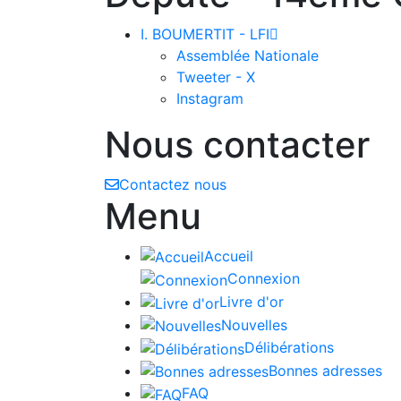
I. BOUMERTIT - LFI

Assemblée Nationale
Tweeter - X
Instagram
Nous contacter
Contactez nous
Menu
Accueil
Connexion
Livre d'or
Nouvelles
Délibérations
Bonnes adresses
FAQ