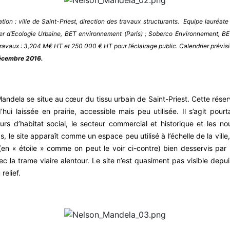
ation : ville de Saint-Priest, direction des travaux structurants. Equipe lauréate
elier d’Ecologie Urbaine, BET environnement (Paris) ; Soberco Environnement, B
f travaux : 3,204 M€ HT et 250 000 € HT pour l’éclairage public. Calendrier prévi
 décembre 2016.
 Mandela se situe au cœur du tissu urbain de Saint-Priest. Cette rése
’hui laissée en prairie, accessible mais peu utilisée. Il s’agit po
rs d’habitat social, le secteur commercial et historique et les no
, le site apparaît comme un espace peu utilisé à l’échelle de la ville
en « étoile » comme on peut le voir ci-contre) bien desservis par
c la trame viaire alentour. Le site n’est quasiment pas visible depui
relief.