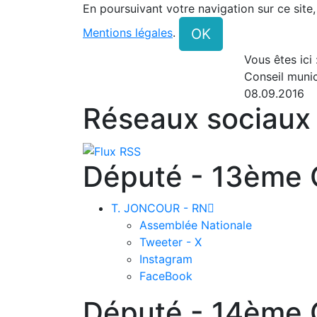
En poursuivant votre navigation sur ce site
OK
Mentions légales
.
Vous êtes ici
Conseil munic
08.09.2016
Réseaux sociaux
Député - 13ème C
T. JONCOUR - RN

Assemblée Nationale
Tweeter - X
Instagram
FaceBook
Député - 14ème C