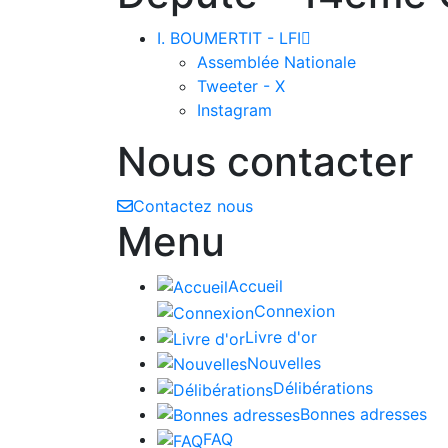
I. BOUMERTIT - LFI

Assemblée Nationale
Tweeter - X
Instagram
Nous contacter
Contactez nous
Menu
Accueil
Connexion
Livre d'or
Nouvelles
Délibérations
Bonnes adresses
FAQ