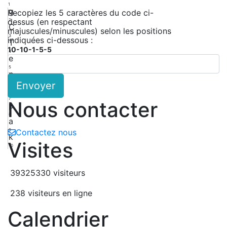
1
g
Recopiez les 5 caractères du code ci-
dessus (en respectant
2
C
majuscules/minuscules) selon les positions
3
indiquées ci-dessous :
T
10-10-1-5-5
4
e
5
p
Envoyer
6
W
7
Nous contacter
p
8
a
9
Contactez nous
k
Visites
10
39325330 visiteurs
238 visiteurs en ligne
Calendrier