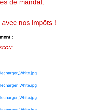
ées de mandat.
 avec nos impôts !
ement
:
GASCON"