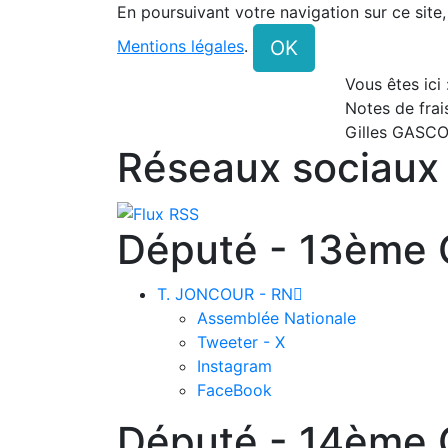
En poursuivant votre navigation sur ce site
OK
Mentions légales
.
Vous êtes ici
Notes de frai
Gilles GASC
Réseaux sociaux
Député - 13ème C
T. JONCOUR - RN

Assemblée Nationale
Tweeter - X
Instagram
FaceBook
Député - 14ème C