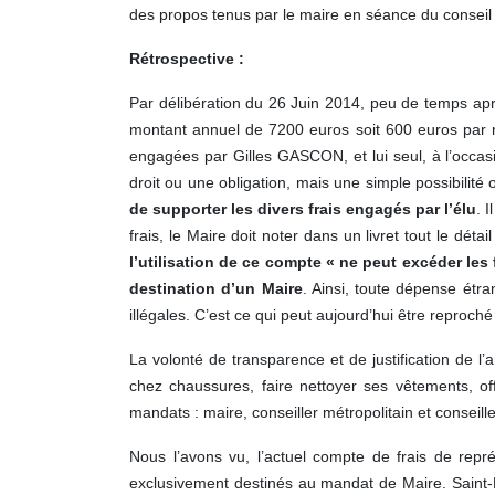
des propos tenus par le maire en séance du conseil mu
Rétrospective :
Par délibération du 26 Juin 2014, peu de temps apr
montant annuel de 7200 euros soit 600 euros par mo
engagées par Gilles GASCON, et lui seul, à l’occas
droit ou une obligation, mais une simple possibilit
de supporter les divers frais engagés par l’élu
. 
frais, le Maire doit noter dans un livret tout le dét
l’utilisation de ce compte « ne peut excéder les
destination d’un Maire
. Ainsi, toute dépense étr
illégales. C’est ce qui peut aujourd’hui être reproch
La volonté de transparence et de justification de l’
chez chaussures, faire nettoyer ses vêtements, o
mandats : maire, conseiller métropolitain et conseill
Nous l’avons vu, l’actuel compte de frais de repré
exclusivement destinés au mandat de Maire. Saint-P