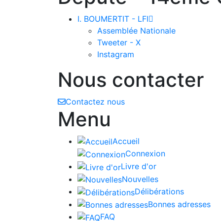
I. BOUMERTIT - LFI

Assemblée Nationale
Tweeter - X
Instagram
Nous contacter
Contactez nous
Menu
Accueil
Connexion
Livre d'or
Nouvelles
Délibérations
Bonnes adresses
FAQ