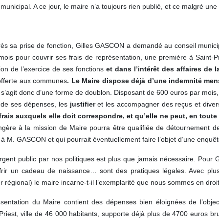
nicipal. A ce jour, le maire n’a toujours rien publié, et ce malgré une 
ès sa prise de fonction, Gilles GASCON a demandé au conseil municipa
is pour couvrir ses frais de représentation, une première à Saint-P
ion de l’exercice de ses fonctions
et dans l’intérêt des affaires de
é offerte aux communes
. Le Maire dispose déjà d’une indemnité mens
Il s’agit donc d’une forme de doublon. Disposant de 600 euros par mois
ail de ses dépenses, les
justifier
et les accompagner des reçus et divers
 frais auxquels elle doit correspondre, et qu’elle ne peut, en tout
angère à la mission de Maire pourra être qualifiée de détournement de
é à M. GASCON et qui pourrait éventuellement faire l’objet d’une enquête
argent public par nos politiques est plus que jamais nécessaire. Pour 
ffrir un cadeau de naissance… sont des pratiques légales. Avec pl
er régional) le maire incarne-t-il l’exemplarité que nous sommes en droi
sentation du Maire contient des dépenses bien éloignées de l’objectif
riest, ville de 46 000 habitants, supporte déjà plus de 4700 euros br