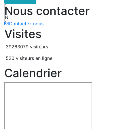
7
Nous contacter
k
8
N
9
Contactez nous
Visites
39263079 visiteurs
520 visiteurs en ligne
Calendrier