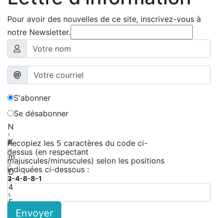
Pour avoir des nouvelles de ce site, inscrivez-vous à
notre Newsletter.
S'abonner
Se désabonner
N
1
K
Recopiez les 5 caractères du code ci-
dessus (en respectant
2
m
majuscules/minuscules) selon les positions
3
indiquées ci-dessous :
D
3-4-8-8-1
4
4
5
5
Envoyer
6
T