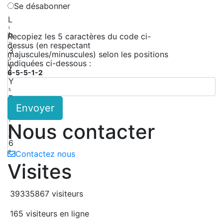
Se désabonner
L
1
h
Recopiez les 5 caractères du code ci-
dessus (en respectant
2
3
majuscules/minuscules) selon les positions
3
indiquées ci-dessous :
y
6-5-5-1-2
4
Y
5
p
Envoyer
6
x
7
Nous contacter
h
8
6
9
Contactez nous
Visites
39335867 visiteurs
165 visiteurs en ligne