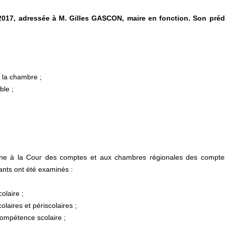
l 2017, adressée à M. Gilles GASCON, maire en fonction. Son pré
 la chambre ;
ble ;
ne à la Cour des comptes et aux chambres régionales des comptes,
vants ont été examinés :
colaire ;
laires et périscolaires ;
compétence scolaire ;