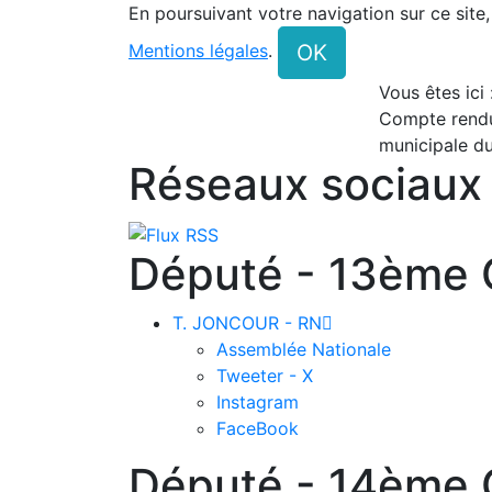
En poursuivant votre navigation sur ce site
OK
Mentions légales
.
Vous êtes ici
Compte rendu
municipale d
Réseaux sociaux
Député - 13ème C
T. JONCOUR - RN

Assemblée Nationale
Tweeter - X
Instagram
FaceBook
Député - 14ème C