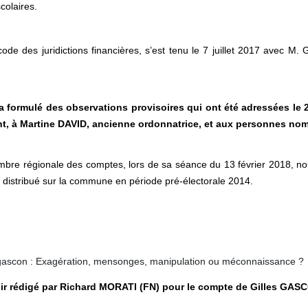
colaires.
u code des juridictions financières, s’est tenu le 7 juillet 2017 ave
a formulé des observations provisoires qui ont été adressées le
ant, à Martine DAVID, ancienne ordonnatrice, et aux personnes no
mbre régionale des comptes, lors de sa séance du 13 février 2018, nou
istribué sur la commune en période pré-électorale 2014.
gascon : Exagération, mensonges, manipulation ou méconnaissance ?
noir rédigé par Richard MORATI (FN) pour le compte de Gilles GAS