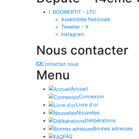
I. BOUMERTIT - LFI

Assemblée Nationale
Tweeter - X
Instagram
Nous contacter
Contactez nous
Menu
Accueil
Connexion
Livre d'or
Nouvelles
Délibérations
Bonnes adresses
FAQ