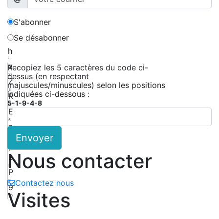
S'abonner
Se désabonner
h
1
x
Recopiez les 5 caractères du code ci-
dessus (en respectant
2
Z
majuscules/minuscules) selon les positions
3
indiquées ci-dessous :
R
5-1-9-4-8
4
E
5
z
Envoyer
6
h
7
Nous contacter
z
8
P
9
Contactez nous
9
Visites
10