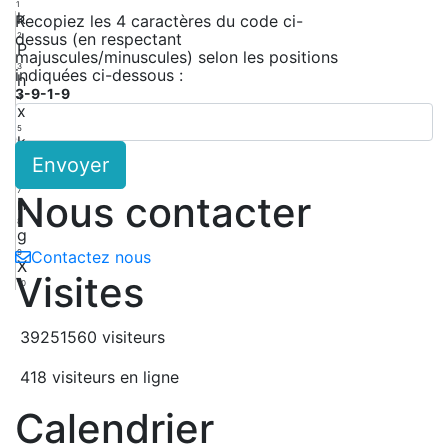
1
k
Recopiez les 4 caractères du code ci-
dessus (en respectant
2
P
majuscules/minuscules) selon les positions
3
indiquées ci-dessous :
h
3-9-1-9
4
x
5
k
Envoyer
6
6
7
Nous contacter
n
8
g
9
Contactez nous
X
Visites
10
39251560 visiteurs
418 visiteurs en ligne
Calendrier