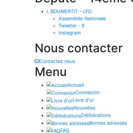
I. BOUMERTIT - LFI

Assemblée Nationale
Tweeter - X
Instagram
Nous contacter
Contactez nous
Menu
Accueil
Connexion
Livre d'or
Nouvelles
Délibérations
Bonnes adresses
FAQ