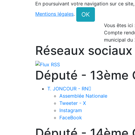
En poursuivant votre navigation sur ce site
OK
Mentions légales
.
Vous êtes ici
Compte rendu
municipal du 
Réseaux sociaux
Député - 13ème C
T. JONCOUR - RN

Assemblée Nationale
Tweeter - X
Instagram
FaceBook
Député - 14ème C