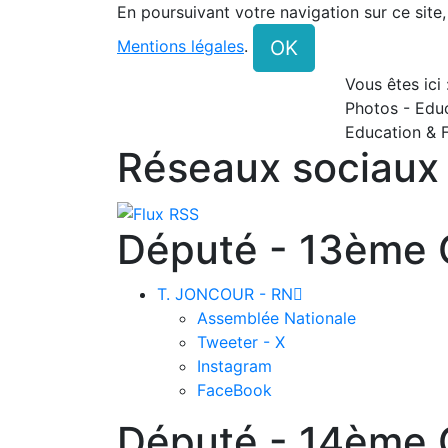
En poursuivant votre navigation sur ce site
OK
Mentions légales
.
Vous êtes ici
Photos - Educ
Education & 
Réseaux sociaux
Député - 13ème C
T. JONCOUR - RN

Assemblée Nationale
Tweeter - X
Instagram
FaceBook
Député - 14ème C