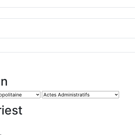
on
iest