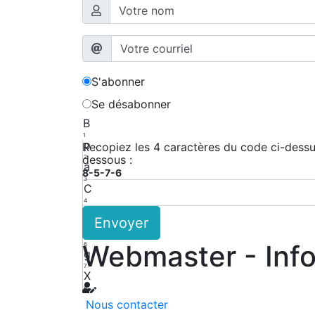
S'abonner
Se désabonner
B
1
p
Recopiez les 4 caractères du code ci-dessus
dessous :
2
a
8-5-7-6
3
C
4
r
Envoyer
5
F
Webmaster - Inf
6
g
7
X
8
Nous contacter