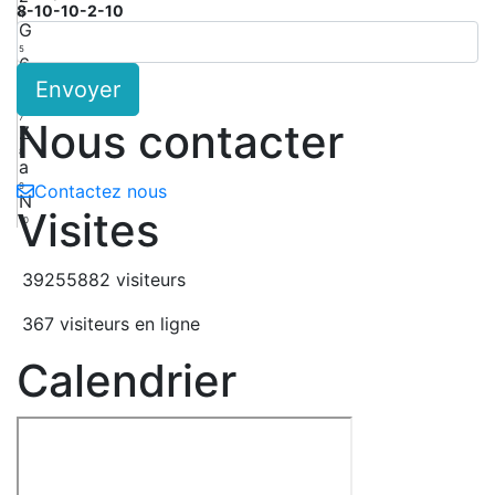
8-10-10-2-10
4
G
5
6
Envoyer
6
F
7
Nous contacter
Z
8
a
9
Contactez nous
N
Visites
10
39255882 visiteurs
367 visiteurs en ligne
Calendrier