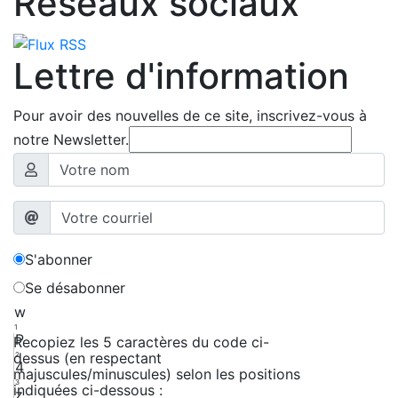
Réseaux sociaux
Lettre d'information
Pour avoir des nouvelles de ce site, inscrivez-vous à
notre Newsletter.
S'abonner
Se désabonner
w
1
P
Recopiez les 5 caractères du code ci-
dessus (en respectant
2
4
majuscules/minuscules) selon les positions
3
indiquées ci-dessous :
z