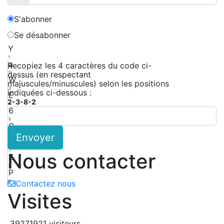
S'abonner
Se désabonner
Y
1
a
Recopiez les 4 caractères du code ci-
dessus (en respectant
2
W
majuscules/minuscules) selon les positions
3
indiquées ci-dessous :
E
2-3-8-2
4
6
5
G
Envoyer
6
p
7
Nous contacter
Z
8
P
9
Contactez nous
Visites
39271921 visiteurs