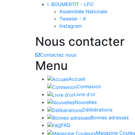
I. BOUMERTIT - LFI

Assemblée Nationale
Tweeter - X
Instagram
Nous contacter
Contactez nous
Menu
Accueil
Connexion
Livre d'or
Nouvelles
Délibérations
Bonnes adresses
FAQ
Magazine Couleu