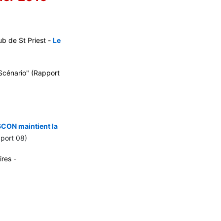
b de St Priest -
Le
Scénario" (Rapport
SCON maintient la
port 08)
ires -