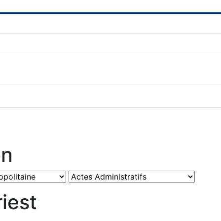
on
iest