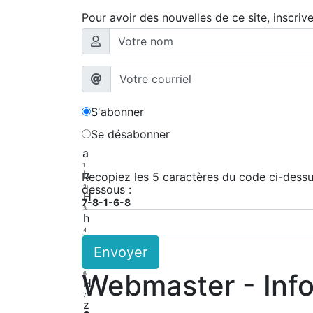
Pour avoir des nouvelles de ce site, inscriv
S'abonner
Se désabonner
a
1
b
Recopiez les 5 caractères du code ci-dessus
dessous :
2
H
7-8-1-6-8
3
h
4
k
Envoyer
5
2
Webmaster - Inf
6
H
7
z