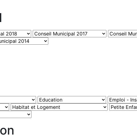
l
ion