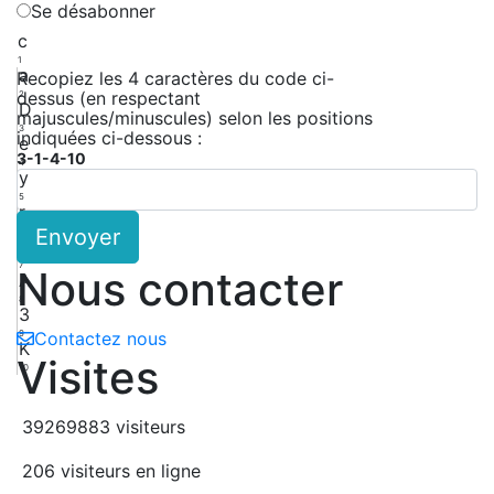
Se désabonner
c
1
a
Recopiez les 4 caractères du code ci-
dessus (en respectant
2
D
majuscules/minuscules) selon les positions
3
indiquées ci-dessous :
e
3-1-4-10
4
y
5
r
Envoyer
6
c
7
Nous contacter
A
8
3
9
Contactez nous
K
Visites
10
39269883 visiteurs
206 visiteurs en ligne