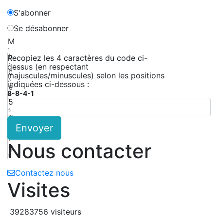
S'abonner
Se désabonner
M
1
h
Recopiez les 4 caractères du code ci-
dessus (en respectant
2
c
majuscules/minuscules) selon les positions
3
indiquées ci-dessous :
e
8-8-4-1
4
5
5
g
Envoyer
6
K
7
Nous contacter
g
8
Contactez nous
Visites
39283756 visiteurs