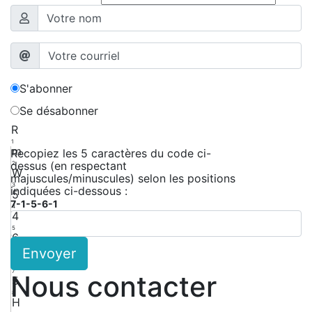
S'abonner
Se désabonner
R
1
m
Recopiez les 5 caractères du code ci-
dessus (en respectant
2
W
majuscules/minuscules) selon les positions
3
indiquées ci-dessous :
5
7-1-5-6-1
4
4
5
6
Envoyer
6
T
7
Nous contacter
5
8
H