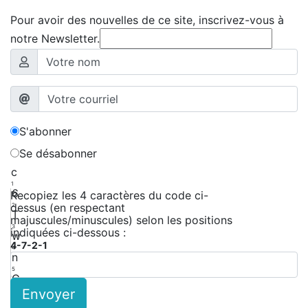
Pour avoir des nouvelles de ce site, inscrivez-vous à
notre Newsletter.
S'abonner
Se désabonner
c
1
6
Recopiez les 4 caractères du code ci-
dessus (en respectant
2
T
majuscules/minuscules) selon les positions
3
indiquées ci-dessous :
w
4-7-2-1
4
n
5
G
Envoyer
6
W