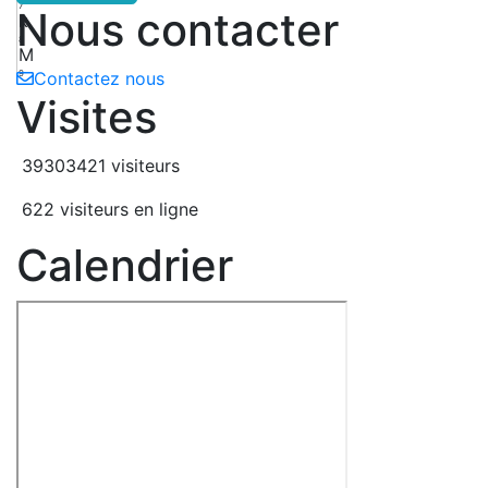
7
Nous contacter
k
8
M
9
Contactez nous
Visites
39303421 visiteurs
622 visiteurs en ligne
Calendrier