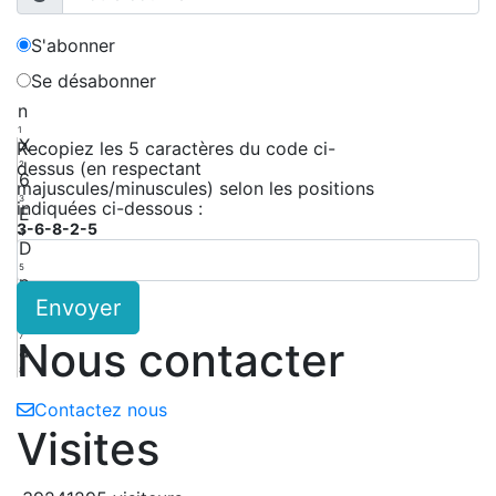
S'abonner
Se désabonner
n
1
X
Recopiez les 5 caractères du code ci-
dessus (en respectant
2
6
majuscules/minuscules) selon les positions
3
indiquées ci-dessous :
E
3-6-8-2-5
4
D
5
p
Envoyer
6
y
7
Nous contacter
a
8
Contactez nous
Visites