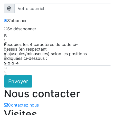
S'abonner
Se désabonner
B
1
F
Recopiez les 4 caractères du code ci-
dessus (en respectant
2
e
majuscules/minuscules) selon les positions
3
indiquées ci-dessous :
L
5-2-2-4
4
c
5
E
Envoyer
6
X
7
Nous contacter
4
8
Contactez nous
Visites