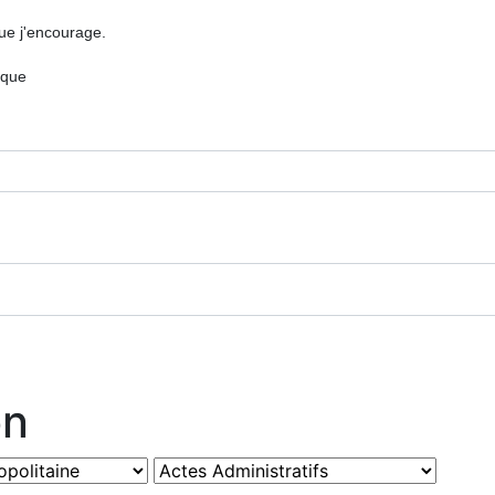
ue j'encourage.
ique
on