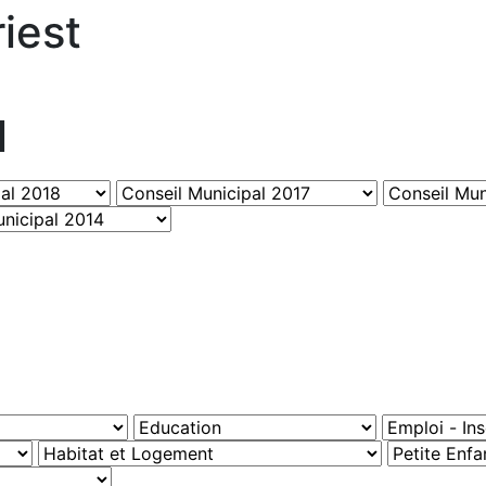
iest
l