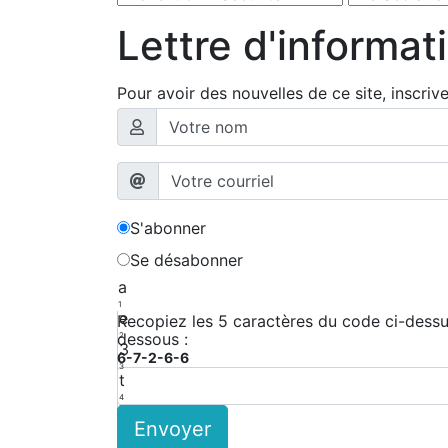
Lettre d'informat
Pour avoir des nouvelles de ce site, inscriv
S'abonner
Se désabonner
a
1
e
Recopiez les 5 caractères du code ci-dessus
dessous :
2
3
6-7-2-6-6
3
t
4
X
Envoyer
5
D