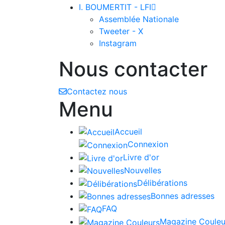
I. BOUMERTIT - LFI

Assemblée Nationale
Tweeter - X
Instagram
Nous contacter
Contactez nous
Menu
Accueil
Connexion
Livre d'or
Nouvelles
Délibérations
Bonnes adresses
FAQ
Magazine Couleu