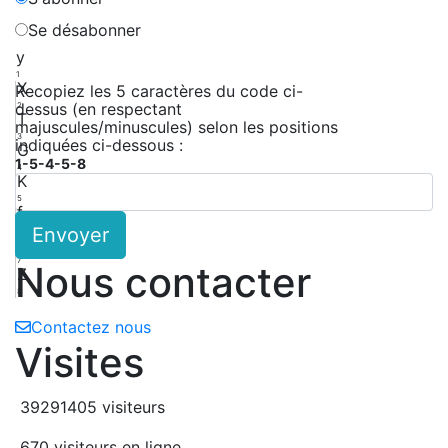
Se désabonner
y
1
X
Recopiez les 5 caractères du code ci-
dessus (en respectant
2
T
majuscules/minuscules) selon les positions
3
indiquées ci-dessous :
G
1-5-4-5-8
4
K
5
f
Envoyer
6
p
7
Nous contacter
Z
8
Contactez nous
Visites
39291405 visiteurs
670 visiteurs en ligne