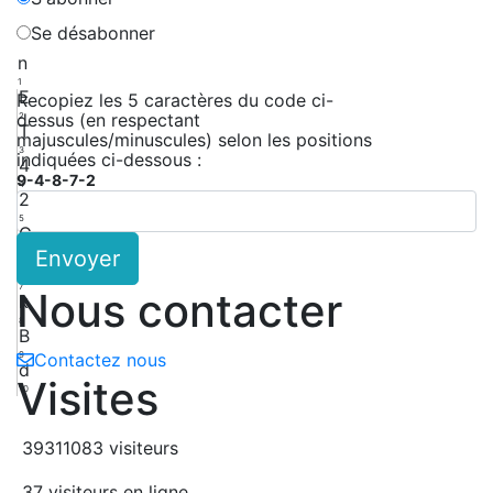
Se désabonner
n
1
E
Recopiez les 5 caractères du code ci-
dessus (en respectant
2
T
majuscules/minuscules) selon les positions
3
indiquées ci-dessous :
4
9-4-8-7-2
4
2
5
G
Envoyer
6
k
7
Nous contacter
k
8
B
9
Contactez nous
d
Visites
10
39311083 visiteurs
37 visiteurs en ligne