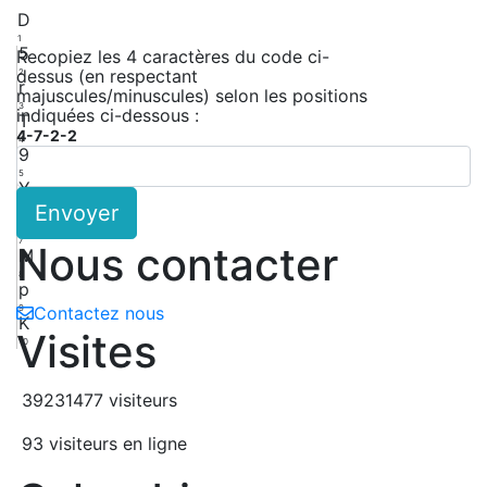
D
1
5
Recopiez les 4 caractères du code ci-
dessus (en respectant
2
r
majuscules/minuscules) selon les positions
3
indiquées ci-dessous :
T
4-7-2-2
4
9
5
Y
Envoyer
6
C
7
Nous contacter
M
8
p
9
Contactez nous
K
Visites
10
39231477 visiteurs
93 visiteurs en ligne