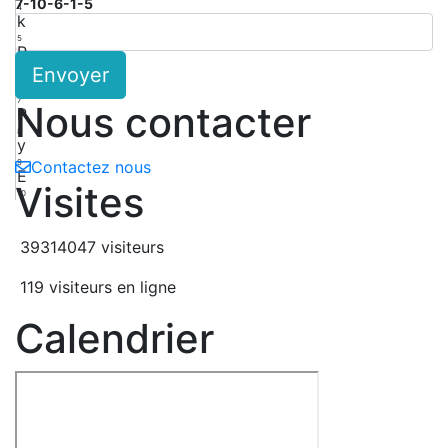
7-10-6-1-5
4
k
5
R
Envoyer
6
f
7
Nous contacter
P
8
y
9
Contactez nous
E
Visites
10
39314047 visiteurs
119 visiteurs en ligne
Calendrier