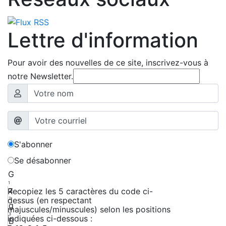
Lettre d'information
Pour avoir des nouvelles de ce site, inscrivez-vous à
notre Newsletter.
S'abonner
Se désabonner
G
1
z
Recopiez les 5 caractères du code ci-
dessus (en respectant
2
g
majuscules/minuscules) selon les positions
3
indiquées ci-dessous :
B