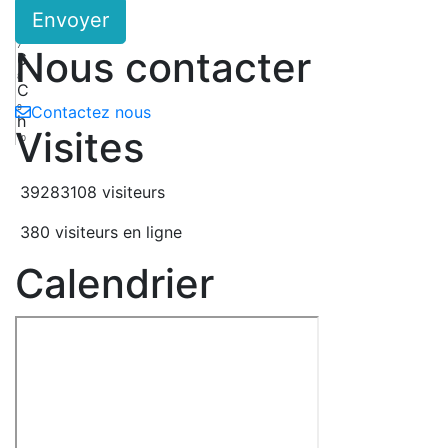
Envoyer
6
R
7
Nous contacter
6
8
C
9
Contactez nous
h
Visites
10
39283108 visiteurs
380 visiteurs en ligne
Calendrier