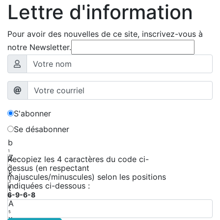
Lettre d'information
Pour avoir des nouvelles de ce site, inscrivez-vous à
notre Newsletter.
S'abonner
Se désabonner
b
1
Z
Recopiez les 4 caractères du code ci-
dessus (en respectant
2
k
majuscules/minuscules) selon les positions
3
indiquées ci-dessous :
t
6-9-6-8
4
A
5
x