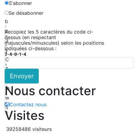
S'abonner
Se désabonner
b
1
z
Recopiez les 5 caractères du code ci-
dessus (en respectant
2
3
majuscules/minuscules) selon les positions
3
indiquées ci-dessous :
y
7-4-9-1-4
4
C
5
T
Envoyer
6
H
7
Nous contacter
m
8
w
9
Contactez nous
5
Visites
10
39258486 visiteurs