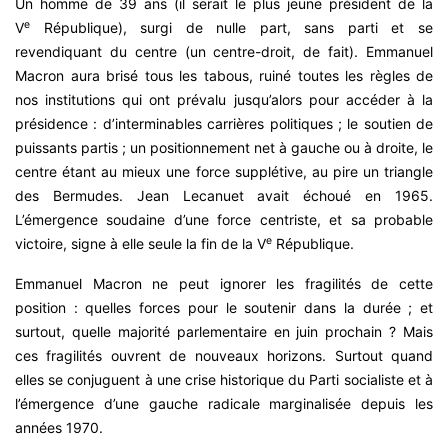
Un homme de 39 ans (il serait le plus jeune président de la
e
V
République), surgi de nulle part, sans parti et se
revendiquant du centre (un centre-droit, de fait). Emmanuel
Macron aura brisé tous les tabous, ruiné toutes les règles de
nos institutions qui ont prévalu jusqu’alors pour accéder à la
présidence : d’interminables carrières politiques ; le soutien de
puissants partis ; un positionnement net à gauche ou à droite, le
centre étant au mieux une force supplétive, au pire un triangle
des Bermudes. Jean Lecanuet avait échoué en 1965.
L’émergence soudaine d’une force centriste, et sa probable
e
victoire, signe à elle seule la fin de la V
République.
Emmanuel Macron ne peut ignorer les fragilités de cette
position : quelles forces pour le soutenir dans la durée ; et
surtout, quelle majorité parlementaire en juin prochain ? Mais
ces fragilités ouvrent de nouveaux horizons. Surtout quand
elles se conjuguent à une crise historique du Parti socialiste et à
l’émergence d’une gauche radicale marginalisée depuis les
années 1970.