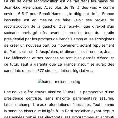
La clé de cette recomposition est de fait dans les mains de
Jean-Luc Mélenchon. Avec plus de 19 % des voix – contre
environ 6,5 % pour Benoît Hamon –, le dirigeant de La France
insoumise est en mesure de faire valoir ses projets de
reconstruction de la gauche. Que fera-t-il, que dira-t-il d’un
scénario envisagé dès avant le premier tour du scrutin
présidentiel par les proches de Benoît Hamon et les écologistes
de créer un nouveau parti ou mouvement, actant l’épuisement
du Parti socialiste ? Jusqu’alors, et dimanche soir encore, Jean-
Luc Mélenchon et ses proches se sont bien gardés d’évoquer
ce futur, sauf à garantir que La France insoumise aurait des
candidats dans les 577 circonscriptions législatives.
Une nouvelle ère s’ouvre ainsi ce 23 avril. La perspective d’une
présidence centriste, sans majorité parlementaire assurée,
laisse le champ libre aux refondations nécessaires. Tout comme
la sanction historique infligée à un Parti socialiste ayant depuis
des années oublié ses électorats, ses programmes et englouti