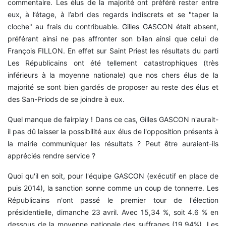
commentaire. Les élus de la majorité ont préféré rester entre
eux, à l’étage, à l’abri des regards indiscrets et se "taper la
cloche" au frais du contribuable. Gilles GASCON était absent,
préférant ainsi ne pas affronter son bilan ainsi que celui de
François FILLON. En effet sur Saint Priest les résultats du parti
Les Républicains ont été tellement catastrophiques (très
inférieurs à la moyenne nationale) que nos chers élus de la
majorité se sont bien gardés de proposer au reste des élus et
des San-Priods de se joindre à eux.
Quel manque de fairplay ! Dans ce cas, Gilles GASCON n'aurait-
il pas dû laisser la possibilité aux élus de l'opposition présents à
la mairie communiquer les résultats ? Peut être auraient-ils
appréciés rendre service ?
Quoi qu'il en soit, pour l'équipe GASCON (exécutif en place de
puis 2014), la sanction sonne comme un coup de tonnerre. Les
Républicains n'ont passé le premier tour de l'élection
présidentielle, dimanche 23 avril. Avec 15,34 %, soit 4.6 % en
dessous de la moyenne nationale des suffrages (19,94%),
L
es