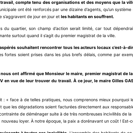
travail, compte tenu des organisations et des moyens que la vill
nicipale ont été renforcés par une dizaine d’agents, qu’un système d
 s’aggravent de jour en jour et
les habitants en souffrent.
s du quartier, son champ d’action serait limité, car tout dépendra
ante surtout quand il s’agit du premier magistrat de la ville.
aspérés souhaitent rencontrer tous les acteurs locaux c’est-à-dire
 fortes soient prises dans les plus brefs délais, comme par exemple
ous ont affirmé que Monsieur le maire, premier magistrat de la vi
 en vue de leur trouver du travail. À ce jour, le maire Gilles G
it : « face à de telles pratiques, nous comprenons mieux pourquoi l
ient que les dégradations soient facturées directement aux responsab
contrainte de déménager suite à de très nombreuses incivilités de l
nouveau loyer. À notre époque, la paix a dorénavant un coût ! Est-c
uissants à toutes ces incivilités.
L’ensemble des habitants de ce q