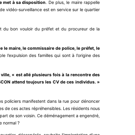
e met à sa disposition
. De plus, le maire rappelle
e vidéo-surveillance est en service sur le quartier
it du bon vouloir du préfet et du procureur de la
 le maire, le commissaire de police, le préfet, le
 l’expulsion des familles qui sont à l’origine des
lle, « est allé plusieurs fois à la rencontre des
ASCON attend toujours les CV de ces individus. »
es policiers manifestent dans la rue pour dénoncer
les de ces actes répréhensibles. Les résidents nous
a part de son voisin. Ce déménagement a engendré,
e normal ?
uartier, désespérés, souhaite l’implantation d’une