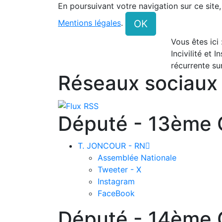
En poursuivant votre navigation sur ce site
OK
Mentions légales
.
Vous êtes ici
Incivilité et I
récurrente sur
Réseaux sociaux
Député - 13ème C
T. JONCOUR - RN

Assemblée Nationale
Tweeter - X
Instagram
FaceBook
Député - 14ème C