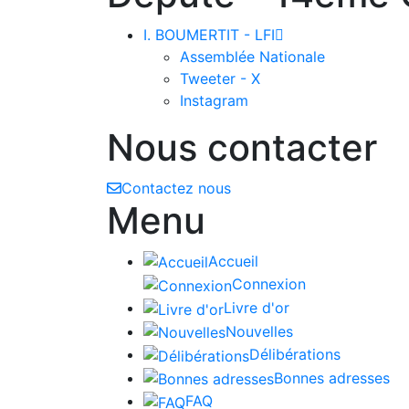
I. BOUMERTIT - LFI

Assemblée Nationale
Tweeter - X
Instagram
Nous contacter
Contactez nous
Menu
Accueil
Connexion
Livre d'or
Nouvelles
Délibérations
Bonnes adresses
FAQ