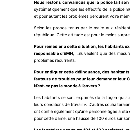
Nous restons convaincus que la police fait son 
systématiquement que les effectifs de la police mu
et pour autant les problèmes perdurent voire même
Selon les propos tenus par le maire aux résident
république. Cette attitude est pour le moins surpren
Pour remédier à cette situation, les habitants ex
responsable d’EMH,
…ils veulent que des mesures
problèmes récurrents.
Pour endiguer cette délinquance, des habitants n
fauteurs de troubles pour leur demander leur CV
N’est-ce pas le monde à l’envers ?
Les habitants se sont exprimés de la façon qui su
leurs conditions de travail ». D’autres souhaitera
ont confié également qu’une personne âgée a été 
pour cette dame, une hausse de 100 euros sur son 
Les locataires des tours 101 et 103 assistent imp