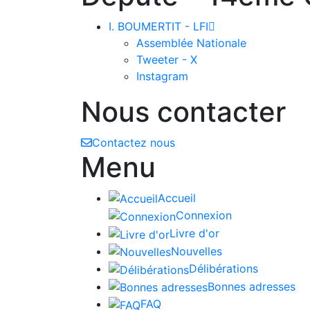
I. BOUMERTIT - LFI

Assemblée Nationale
Tweeter - X
Instagram
Nous contacter
Contactez nous
Menu
Accueil
Connexion
Livre d'or
Nouvelles
Délibérations
Bonnes adresses
FAQ