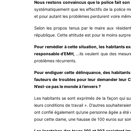
Nous restons convaincus que la police fait son 
systématiquement que les effectifs de la police mu
et pour autant les problèmes perdurent voire même
Selon les propos tenus par le maire aux résident
république. Cette attitude est pour le moins surpren
Pour remédier à cette situation, les habitants ex
responsable d’EMH,
…ils veulent que des mesures
problèmes récurrents.
Pour endiguer cette délinquance, des habitants n
fauteurs de troubles pour leur demander leur CV
N’est-ce pas le monde à l’envers ?
Les habitants se sont exprimés de la façon qui su
leurs conditions de travail ». D’autres souhaitera
ont confié également qu’une personne âgée a été 
pour cette dame, une hausse de 100 euros sur son 
Les locataires des tours 101 et 103 assistent imp