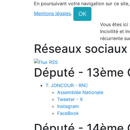
En poursuivant votre navigation sur ce site
OK
Mentions légales
.
Vous êtes ici
Incivilité et I
récurrente sur
Réseaux sociaux
Député - 13ème C
T. JONCOUR - RN

Assemblée Nationale
Tweeter - X
Instagram
FaceBook
Député - 14ème C