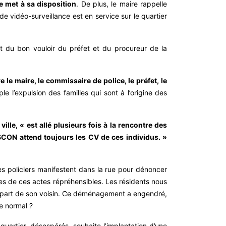
e met à sa disposition
. De plus, le maire rappelle
e vidéo-surveillance est en service sur le quartier
it du bon vouloir du préfet et du procureur de la
 le maire, le commissaire de police, le préfet, le
 l’expulsion des familles qui sont à l’origine des
lle, « est allé plusieurs fois à la rencontre des
ASCON attend toujours les CV de ces individus. »
es policiers manifestent dans la rue pour dénoncer
les de ces actes répréhensibles. Les résidents nous
a part de son voisin. Ce déménagement a engendré,
e normal ?
uartier, désespérés, souhaite l’implantation d’une