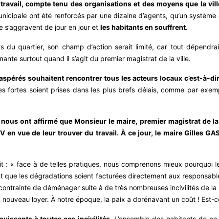
travail, compte tenu des organisations et des moyens que la vill
nicipale ont été renforcés par une dizaine d’agents, qu’un système d
 s’aggravent de jour en jour et
les habitants en souffrent.
s du quartier, son champ d’action serait limité, car tout dépendra
ante surtout quand il s’agit du premier magistrat de la ville.
aspérés souhaitent rencontrer tous les acteurs locaux c’est-à-dire
 fortes soient prises dans les plus brefs délais, comme par exemple
ous ont affirmé que Monsieur le maire, premier magistrat de la vi
 en vue de leur trouver du travail. À ce jour, le maire Gilles G
it : « face à de telles pratiques, nous comprenons mieux pourquoi l
ient que les dégradations soient facturées directement aux responsab
contrainte de déménager suite à de très nombreuses incivilités de l
nouveau loyer. À notre époque, la paix a dorénavant un coût ! Est-c
uissants à toutes ces incivilités.
L’ensemble des habitants de ce q