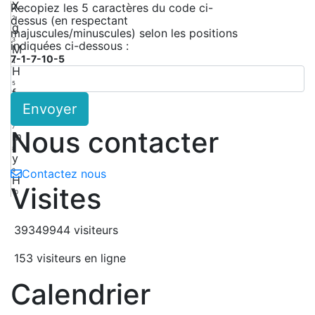
X
Recopiez les 5 caractères du code ci-
dessus (en respectant
2
g
majuscules/minuscules) selon les positions
3
indiquées ci-dessous :
M
7-1-7-10-5
4
H
5
f
Envoyer
6
a
7
Nous contacter
m
8
y
9
Contactez nous
H
Visites
10
39349944 visiteurs
153 visiteurs en ligne
Calendrier