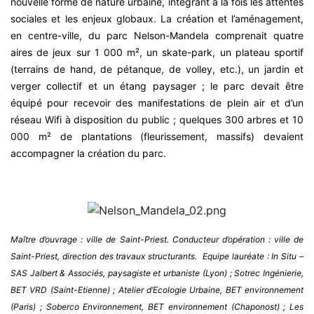
nouvelle forme de nature urbaine, intégrant à la fois les attentes
sociales et les enjeux globaux. La création et l’aménagement,
en centre-ville, du parc Nelson-Mandela comprenait quatre
aires de jeux sur 1 000 m², un skate-park, un plateau sportif
(terrains de hand, de pétanque, de volley, etc.), un jardin et
verger collectif et un étang paysager ; le parc devait être
équipé pour recevoir des manifestations de plein air et d’un
réseau Wifi à disposition du public ; quelques 300 arbres et 10
000 m² de plantations (fleurissement, massifs) devaient
accompagner la création du parc.
Maître d’ouvrage : ville de Saint-Priest. Conducteur d’opération : ville de
Saint-Priest, direction des travaux structurants. Equipe lauréate : In Situ –
SAS Jalbert & Associés, paysagiste et urbaniste (Lyon) ; Sotrec Ingénierie,
BET VRD (Saint-Etienne) ; Atelier d’Ecologie Urbaine, BET environnement
(Paris) ; Soberco Environnement, BET environnement (Chaponost) ; Les