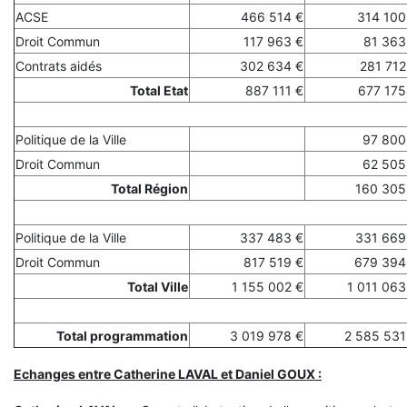
ACSE
466 514 €
314 100
Droit Commun
117 963 €
81 363
Contrats aidés
302 634 €
281 712
Total Etat
887 111 €
677 175
Politique de la Ville
97 800
Droit Commun
62 505
Total Région
160 305
Politique de la Ville
337 483 €
331 669
Droit Commun
817 519 €
679 394
Total Ville
1 155 002 €
1 011 063
Total programmation
3 019 978 €
2 585 531
Echanges entre Catherine LAVAL et Daniel GOUX :