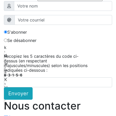
S'abonner
Se désabonner
k
1
d
Recopiez les 5 caractères du code ci-
dessus (en respectant
2
w
majuscules/minuscules) selon les positions
3
indiquées ci-dessous :
Z
8-3-1-5-6
4
K
5
H
Envoyer
6
H
7
Nous contacter
d
8