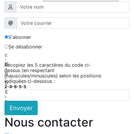
S'abonner
Se désabonner
c
1
D
Recopiez les 5 caractères du code ci-
dessus (en respectant
2
6
majuscules/minuscules) selon les positions
3
indiquées ci-dessous :
b
2-4-8-5-5
4
E
5
r
Envoyer
6
f
7
Nous contacter
A
8