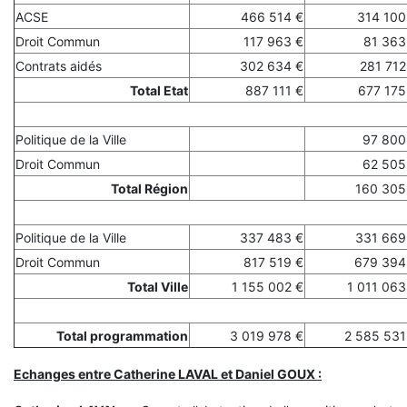
ACSE
466 514 €
314 100
Droit Commun
117 963 €
81 363
Contrats aidés
302 634 €
281 712
Total Etat
887 111 €
677 175
Politique de la Ville
97 800
Droit Commun
62 505
Total Région
160 305
Politique de la Ville
337 483 €
331 669
Droit Commun
817 519 €
679 394
Total Ville
1 155 002 €
1 011 063
Total programmation
3 019 978 €
2 585 531
Echanges entre Catherine LAVAL et Daniel GOUX :