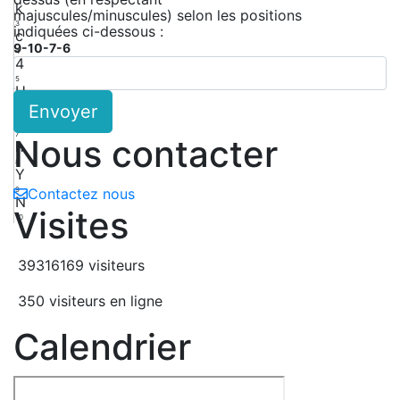
k
majuscules/minuscules) selon les positions
3
indiquées ci-dessous :
c
9-10-7-6
4
4
5
H
Envoyer
6
2
7
Nous contacter
h
8
Y
9
Contactez nous
N
Visites
10
39316169 visiteurs
350 visiteurs en ligne
Calendrier