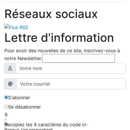
Réseaux sociaux
Lettre d'information
Pour avoir des nouvelles de ce site, inscrivez-vous à
notre Newsletter.
S'abonner
Se désabonner
9
1
b
Recopiez les 4 caractères du code ci-
dessus (en respectant
2