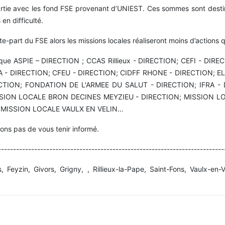
 partie avec les fond FSE provenant d’UNIEST. Ces sommes sont desti
 en difficulté.
te-part du FSE alors les missions locales réaliseront moins d’actions
elles que ASPIE – DIRECTION ; CCAS Rillieux - DIRECTION; CEFI -
 - DIRECTION; CFEU - DIRECTION; CIDFF RHONE - DIRECTION; E
RECTION; FONDATION DE L'ARMEE DU SALUT - DIRECTION; IFRA 
SSION LOCALE BRON DECINES MEYZIEU - DIRECTION; MISSION L
 MISSION LOCALE VAULX EN VELIN…
ons pas de vous tenir informé.
---------------------------------------------------------------------------
, Feyzin, Givors, Grigny, , Rillieux-la-Pape, Saint-Fons, Vaulx-en