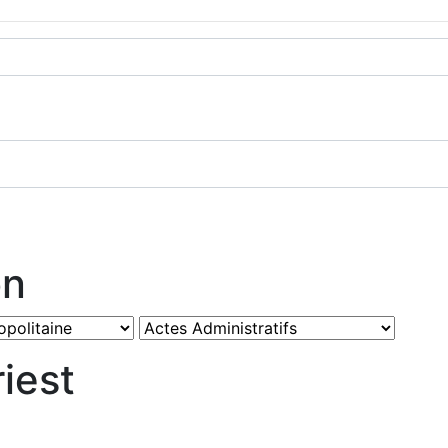
on
iest