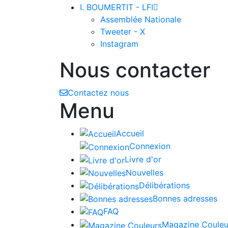
I. BOUMERTIT - LFI

Assemblée Nationale
Tweeter - X
Instagram
Nous contacter
Contactez nous
Menu
Accueil
Connexion
Livre d'or
Nouvelles
Délibérations
Bonnes adresses
FAQ
Magazine Couleu