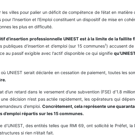
r les villes pour palier un déficit de compétence de l’état en matiè
 pour l’Insertion et l’Emploi constituent un dispositif de mise en coh
onnes les plus en difficulté.
f d’insertion professionnelle UNIEST est à la limite de la faillite 
1
es publiques d’insertion et d’emploi (sur 15 communes
) accusent de 
face au passif exigible avec l'actif disponible ce qui signifie
qu’UNIEST 
é où UNIEST serait déclarée en cessation de paiement, toutes les s
re.
 d’un retard dans le versement d’une subvention (FSE) d’1.8 million
 une décision n’est pas actée rapidement, les opérateurs qui dép
 demandeurs d’emploi.
Concrètement, cela représente une quarantai
d’emploi répartis sur les 15 communes.
re d’UNIEST, des entités telles que RMI 69, ont sollicité le Préfet, 
uctures si rien n’était fait.