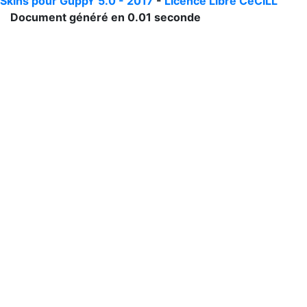
Skins pour GuppY 5.0 - 2017
-
Licence Libre CeCILL
Document généré en 0.01 seconde