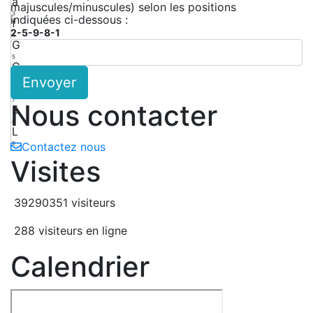
a
majuscules/minuscules) selon les positions
3
indiquées ci-dessous :
f
2-5-9-8-1
4
G
5
G
Envoyer
6
2
7
Nous contacter
5
8
L
9
Contactez nous
Visites
39290351 visiteurs
288 visiteurs en ligne
Calendrier