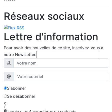
Réseaux sociaux
Lettre d'information
Pour avoir des nouvelles de ce site, inscrivez-vous à
notre Newsletter.
S'abonner
Se désabonner
g
1
P
Recopiez les 4 caractères du code ci-