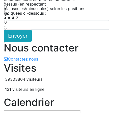
dessus (en respectant
2
b
majuscules/minuscules) selon les positions
3
indiquées ci-dessous :
W
3-8-4-7
4
6
5
X
Envoyer
6
L
7
Nous contacter
9
8
Contactez nous
Visites
39303804 visiteurs
131 visiteurs en ligne
Calendrier