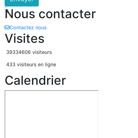
H
7
Nous contacter
G
8
Contactez nous
Visites
39334606 visiteurs
433 visiteurs en ligne
Calendrier