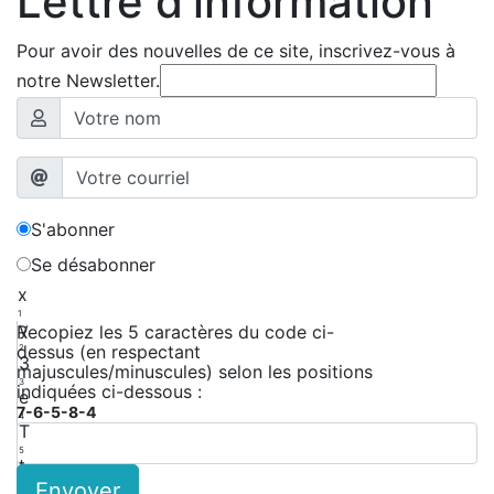
Lettre d'information
Pour avoir des nouvelles de ce site, inscrivez-vous à
notre Newsletter.
S'abonner
Se désabonner
x
1
y
Recopiez les 5 caractères du code ci-
dessus (en respectant
2
3
majuscules/minuscules) selon les positions
3
indiquées ci-dessous :
e
7-6-5-8-4
4
T
5
t
Envoyer
6