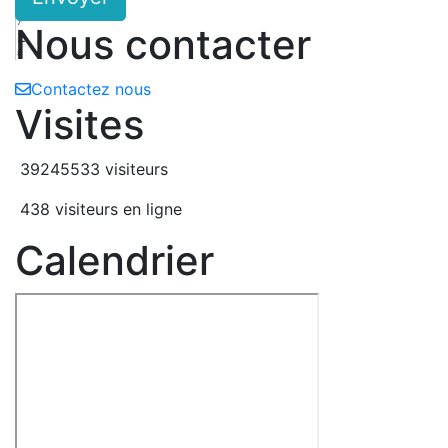
2
7
Nous contacter
z
8
Contactez nous
Visites
39245533 visiteurs
438 visiteurs en ligne
Calendrier