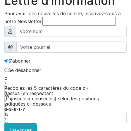
Lettre d'information
Pour avoir des nouvelles de ce site, inscrivez-vous à
notre Newsletter.
S'abonner
Se désabonner
z
1
z
Recopiez les 5 caractères du code ci-
dessus (en respectant
2
W
majuscules/minuscules) selon les positions
3
indiquées ci-dessous :
P
6-3-6-1-7
4
N
5
6
Envoyer
6