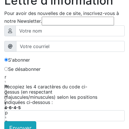
Lettre d'information
Pour avoir des nouvelles de ce site, inscrivez-vous à
notre Newsletter.
S'abonner
Se désabonner
r
1
w
Recopiez les 4 caractères du code ci-
dessus (en respectant
2
5
majuscules/minuscules) selon les positions
3
indiquées ci-dessous :
f
4-6-4-5
4
p
5
p
Envoyer
6