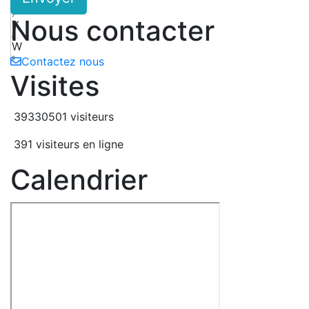
y
7
Nous contacter
Y
8
W
9
Contactez nous
Visites
39330501 visiteurs
391 visiteurs en ligne
Calendrier