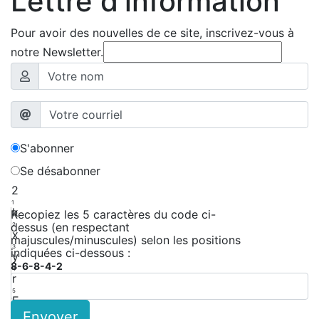
Lettre d'information
Pour avoir des nouvelles de ce site, inscrivez-vous à
notre Newsletter.
S'abonner
Se désabonner
2
1
k
Recopiez les 5 caractères du code ci-
dessus (en respectant
2
x
majuscules/minuscules) selon les positions
3
indiquées ci-dessous :
y
8-6-8-4-2
4
r
5
E
Envoyer
6