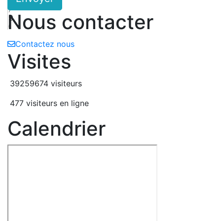
5
7
Nous contacter
9
8
Contactez nous
Visites
39259674 visiteurs
477 visiteurs en ligne
Calendrier