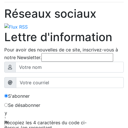
Réseaux sociaux
Lettre d'information
Pour avoir des nouvelles de ce site, inscrivez-vous à
notre Newsletter.
S'abonner
Se désabonner
y
1
w
Recopiez les 4 caractères du code ci-
dessus (en respectant
2