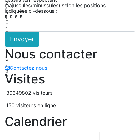
2
majuscules/minuscules) selon les positions
3
indiquées ci-dessous :
n
5-9-6-5
4
E
5
z
Envoyer
6
b
7
Nous contacter
2
8
Y
9
Contactez nous
b
Visites
10
39349802 visiteurs
150 visiteurs en ligne
Calendrier