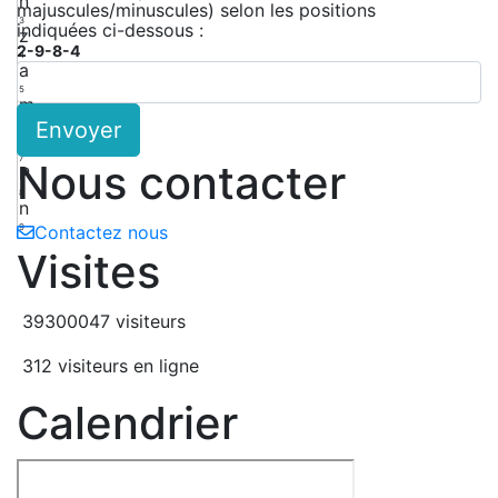
n
majuscules/minuscules) selon les positions
3
indiquées ci-dessous :
z
2-9-8-4
4
a
5
m
Envoyer
6
4
7
Nous contacter
P
8
n
9
Contactez nous
Visites
39300047 visiteurs
312 visiteurs en ligne
Calendrier