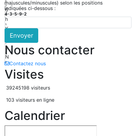
t
majuscules/minuscules) selon les positions
3
indiquées ci-dessous :
6
4-3-5-9-2
4
h
5
K
Envoyer
6
n
7
Nous contacter
z
8
N
9
Contactez nous
Visites
39245198 visiteurs
103 visiteurs en ligne
Calendrier