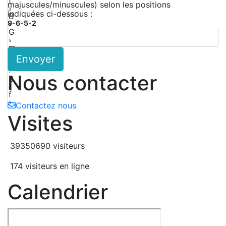
t
majuscules/minuscules) selon les positions
3
indiquées ci-dessous :
B
9-6-5-2
4
G
5
m
Envoyer
6
D
7
Nous contacter
3
8
f
9
Contactez nous
Visites
39350690 visiteurs
174 visiteurs en ligne
Calendrier