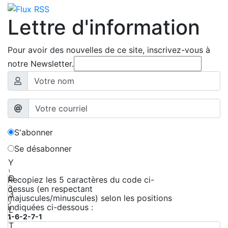
Lettre d'information
Pour avoir des nouvelles de ce site, inscrivez-vous à
notre Newsletter.
S'abonner
Se désabonner
Y
1
D
Recopiez les 5 caractères du code ci-
dessus (en respectant
2
3
majuscules/minuscules) selon les positions
3
indiquées ci-dessous :
L
1-6-2-7-1
4
T