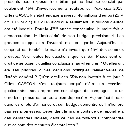
présents pour exposer leur bilan qui au final se conclut par
seulement 45% d’investissements réalisés sur l’exercice 2018.
Gilles GASCON s’était engagé à investir 40 millions d’euros (25 M
d’€ + 15 M d’€) sur 2018 alors que seulement 18 Millions d’euros
ème
ont été investis. Pour la 4
année consécutive, le maire fait la
démonstration de l’insincérité de son budget prévisionnel. Les
groupes d’opposition l’avaient mis en garde. Aujourd’hui le
couperet est tombé : le maire n’a investi que 45% des sommes
prévues. Voici toutes les questions que les San-Priods sont en
droit de se poser : quelles conclusions faut-il en tirer ? Quelles ont
été ses priorités ? Ses décisions politiques relèvent-elles de
l’intérêt général ? Qu’en est-il des 55% non investis à ce jour ?
Gilles GASCON s’est toujours targué d’être un excellent
gestionnaire, nous reprenons son slogan de campagne : « un
euro bien pensé est un euro bien dépensé ». Aujourd’hui il reste
dans les effets d’annonce et son budget démontre qu’il n’honore
pas ses promesses. Cependant le maire continue de répondre à
des demandes isolées, dans ce cas devons-nous comprendre
que ce sont des mesures électoralistes ?