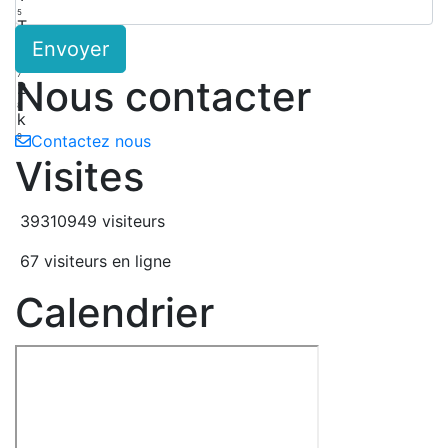
5
T
Envoyer
6
w
7
Nous contacter
2
8
k
9
Contactez nous
Visites
39310949 visiteurs
67 visiteurs en ligne
Calendrier